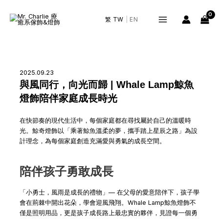
跳
Main
至
繁 TW
|
EN
Menu
主
要
內
容
2025.09.23
與風同行，向光而歸 | Whale Lamp鯨魚
燈飾陪伴家庭成長時光
在快節奏的現代生活中，每個家庭都在尋找屬於自己的溫暖時
光。鯨奇燈飾以「乘著鯨魚溫柔的夢，攜手踏上星辰之路」為設
計理念，為每個家庭創造充滿愛與勇氣的成長空間。
陪伴孩子勇敢成長
「小勇士，風雨是成長的禮物」— 在父母的愛意陪伴下，孩子學
會在荊棘中開出花朵，學會迎風飛翔。Whale Lamp鯨魚燈飾不
僅是照明用品，更是孩子成長路上最忠實的夥伴，見證每一個勇