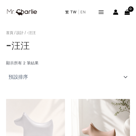
跳
Main
至
繁 TW
|
EN
Menu
主
要
內
首頁
/
設計
/ -汪汪
容
-汪汪
顯示所有 2 筆結果