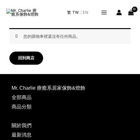
跳
Main
至
繁 TW
|
EN
Menu
主
要
內
容
您的購物車裡還沒有任何商品。
回到商店
Mr. Charlie 療癒系居家傢飾&燈飾
全部商品
商品分類
關於我們
最新消息