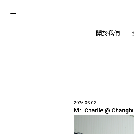
跳
至
主
要
內
關於我們
容
2025.06.02
Mr. Charlie @ Changh