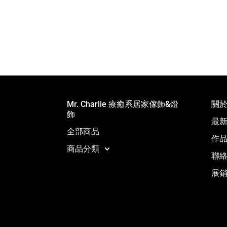
Mr. Charlie 療癒系居家傢飾&燈
關
飾
最
全部商品
作
商品分類
聯
展